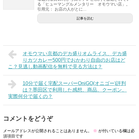
る「ヒューマングルメンタリー オモウマい店」。
引用元： お店の人がとに...
記事を読む
オモウマい京都のデカ盛りオムライス、デカ盛
りカツカレー500円でおかわり自由のお店はど
こ？見逃し動画配信を無料で見る方法は？
10分で届く宅配スーパーOniGO(オニゴー)評判
は？墨田区で利用した感想、商品、クーポン、
実際何分で届くの？
コメントをどうぞ
メールアドレスが公開されることはありません。
※
が付いている欄は必
須項目です