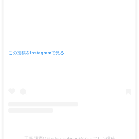
この投稿をInstagramで見る
工藤 潔慶(@kudou_yukinori)がシェアした投稿