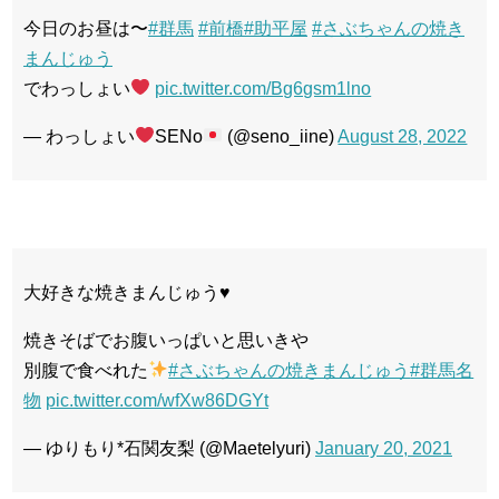
今日のお昼は〜
#群馬
#前橋
#助平屋
#さぶちゃんの焼き
まんじゅう
でわっしょい
pic.twitter.com/Bg6gsm1lno
— わっしょい
SENo
(@seno_iine)
August 28, 2022
大好きな焼きまんじゅう♥
焼きそばでお腹いっぱいと思いきや
別腹で食べれた
#さぶちゃんの焼きまんじゅう
#群馬名
物
pic.twitter.com/wfXw86DGYt
— ゆりもり*石関友梨 (@Maetelyuri)
January 20, 2021