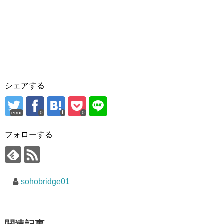
シェアする
error
0
0
フォローする
sohobridge01