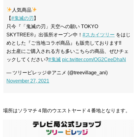
人気商品
【
#鬼滅の刃
】
只今『「鬼滅の刃」天空への願い TOKYO
SKYTREE®』出張所オープン中！
#スカイツリー
をはじ
めとした『ご当地コラボ商品』も販売しております‼
お土産にご購入される方も多いこちらの商品、ぜひチェ
ックしてください?
#鬼滅
pic.twitter.com/OG2CeeDhaN
— ツリービレッジ＠アニメ (@treevillage_ani)
November 27, 2021
場所はソラマチ４階のウエストヤード４番地となります。