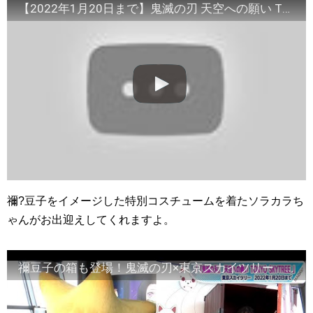
【2022年1月20日まで】鬼滅の刃 天空への願い TOKYO SKYTREE(R)│東京スカイツリー/TOKYO SKYTREE【公式】
禰?豆子をイメージした特別コスチュームを着たソラカラち
ゃんがお出迎えしてくれますよ。
禰豆子の箱も登場！鬼滅の刃×東京スカイツリー ソラカラちゃんが禰豆子に？フォトスポットに人気キャラが続々登場 コラボイベント開催