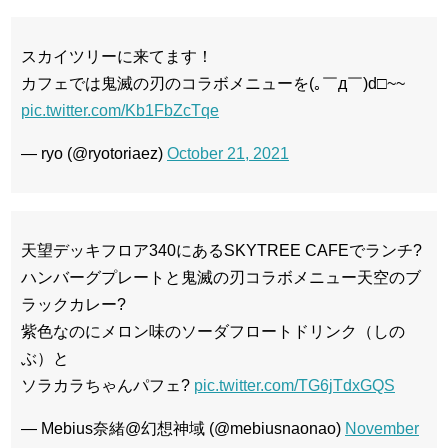
スカイツリーに来てます！
カフェでは鬼滅の刃のコラボメニューを(｡￣д￣)d□~~
pic.twitter.com/Kb1FbZcTqe
— ryo (@ryotoriaez)
October 21, 2021
天望デッキフロア340にあるSKYTREE CAFEでランチ?
ハンバーグプレートと鬼滅の刃コラボメニュー天空のブ
ラックカレー?
紫色なのにメロン味のソーダフロートドリンク（しの
ぶ）と
ソラカラちゃんパフェ?
pic.twitter.com/TG6jTdxGQS
— Mebius奈緒@幻想神域 (@mebiusnaonao)
November