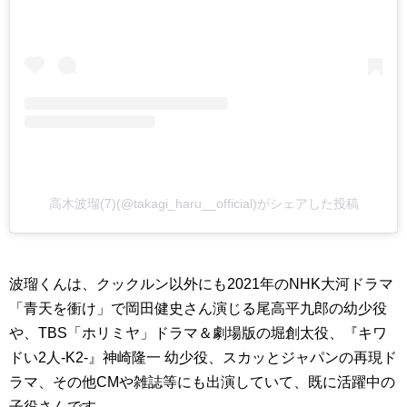
高木波瑠(7)(@takagi_haru__official)がシェアした投稿
波瑠くんは、クックルン以外にも2021年のNHK大河ドラマ
「青天を衝け」で岡田健史さん演じる尾高平九郎の幼少役
や、TBS「ホリミヤ」ドラマ＆劇場版の堀創太役、『キワ
ドい2人-K2-』神崎隆一 幼少役、スカッとジャパンの再現ド
ラマ、その他CMや雑誌等にも出演していて、既に活躍中の
子役さんです。