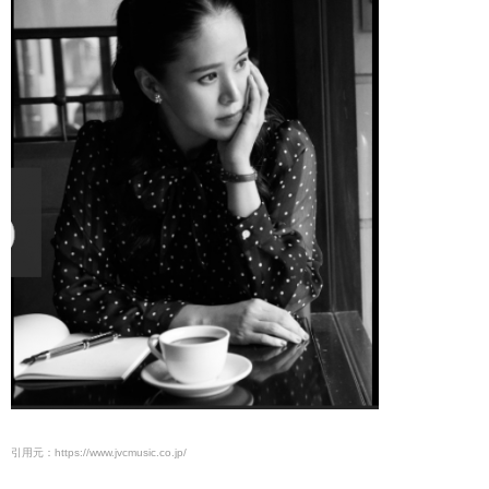
引用元：https://www.jvcmusic.co.jp/